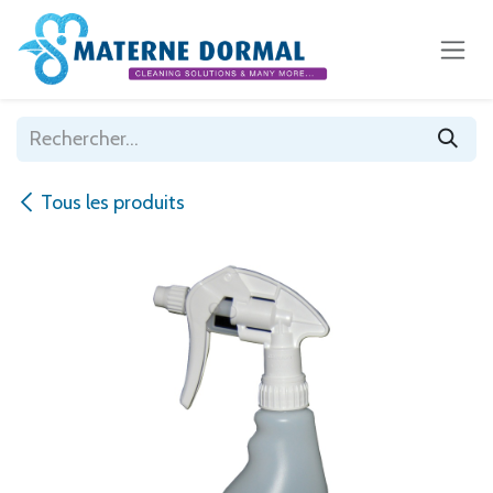
Se rendre au contenu
Tous les produits