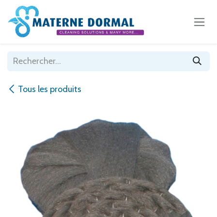
Se rendre au contenu
Tous les produits