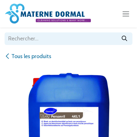
Se rendre au contenu
Tous les produits