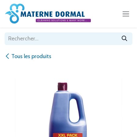
Se rendre au contenu
Tous les produits