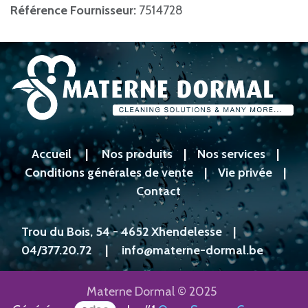
Référence Fournisseur:
7514728
Accueil
|
Nos produits
|
Nos services
|
Conditions générales de vente
|
Vie privée
|
Contact
Trou du Bois, 54 - 4652 Xhendelesse
|
04/377.20.72
|
info@materne-dormal.be
Materne Dormal © 2025