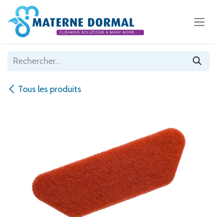
Se rendre au contenu
Tous les produits