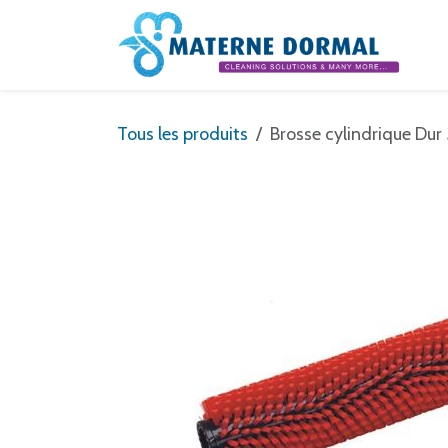
Se rendre au contenu
Tous les produits
Brosse cylindrique Du