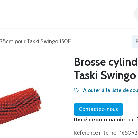
Accueil
Tous nos produits
Catégories
Blog
r 38cm pour Taski Swingo 150E
Brosse cylin
Taski Swingo
Ajouter à la liste de so
Contactez-nous
Unité de commande:
par 
Référence interne : 165092