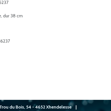
16237
e, dur 38 cm
16237
Trou du Bois, 54 - 4652 Xhendelesse
|