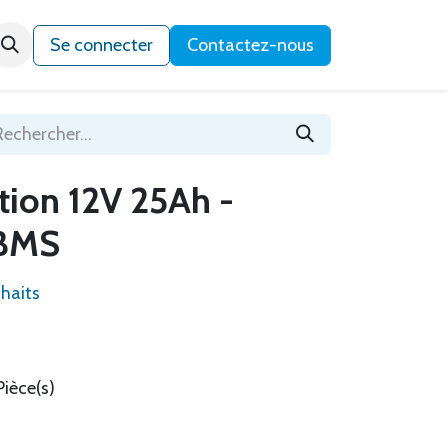
Qui sommes-nous ?
Se connecter
Contactez-nous
ction 12V 25Ah -
 BMS
uhaits
Pièce(s)