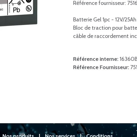
Référence fournisseur: 75
Batterie Gel 1pc - 12V/25A
Bloc de traction pour batte
câble de raccordement inc
Référence interne:
16360
Référence Fournisseur:
75
|
Nos produits
|
Nos services
|
Conditions