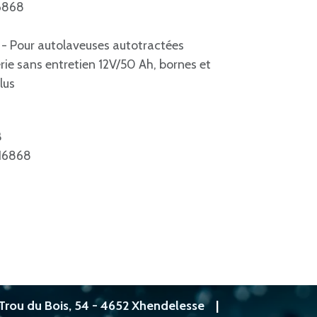
16868
h - Pour autolaveuses autotractées
rie sans entretien 12V/50 Ah, bornes et
lus
B
16868
Trou du Bois, 54 - 4652 Xhendelesse
|