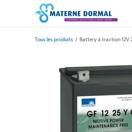
Se rendre au contenu
Tous les produits
Battery à traction 12