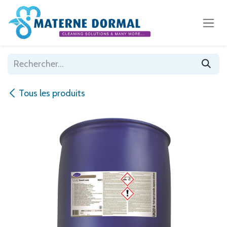
Se rendre au contenu
Tous les produits