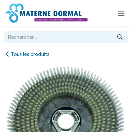
Se rendre au contenu
Tous les produits