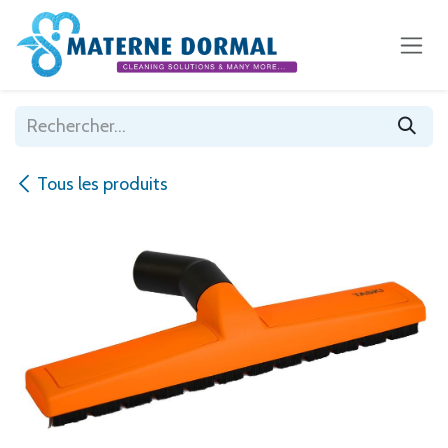
Se rendre au contenu
Tous les produits