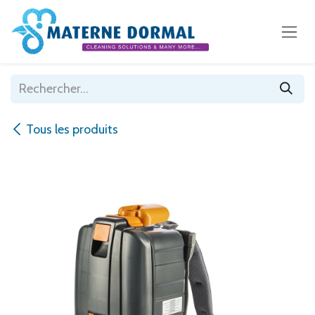
Se rendre au contenu
Tous les produits