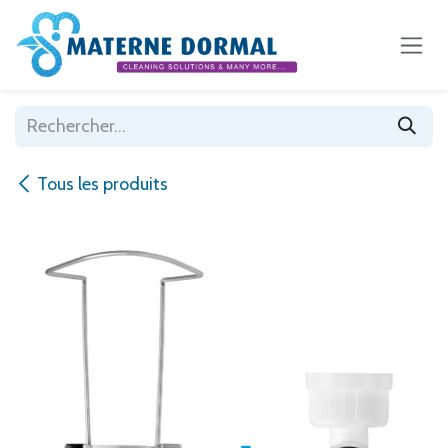
Se rendre au contenu
Tous les produits