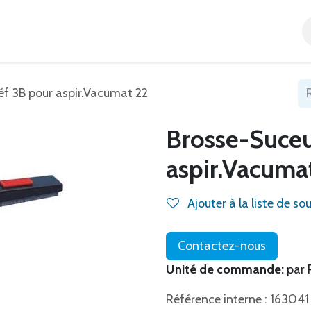
Accueil
Tous nos produits
Catégories
Blog
f 3B pour aspir.Vacumat 22
Brosse-Suceu
aspir.Vacuma
Ajouter à la liste de so
Contactez-nous
Unité de commande:
par 
Référence interne : 163041