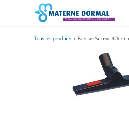
Se rendre au contenu
Tous les produits
Brosse-Suceur 40cm ré