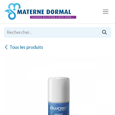
Se rendre au contenu
Tous les produits