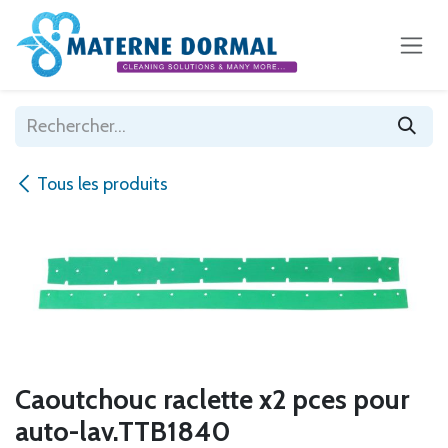
Se rendre au contenu
Tous les produits
Caoutchouc raclette x2 pces pour
auto-lav.TTB1840