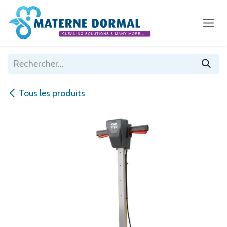
Se rendre au contenu
Tous les produits