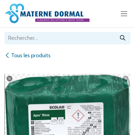
Se rendre au contenu
Tous les produits