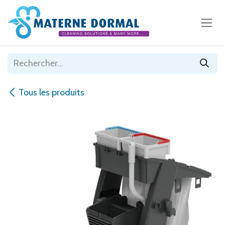
Se rendre au contenu
Tous les produits