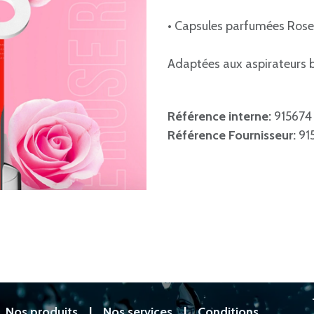
• Capsules parfumées Rose
Adaptées aux aspirateurs b
Référence interne:
915674
Référence Fournisseur:
91
|
Nos produits
|
Nos services
|
Conditions