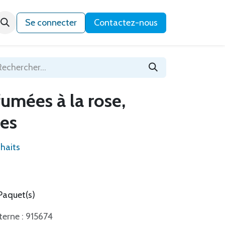
Qui sommes-nous ?
Se connecter
Contactez-nous
umées à la rose,
ces
uhaits
Paquet(s)
terne : 915674