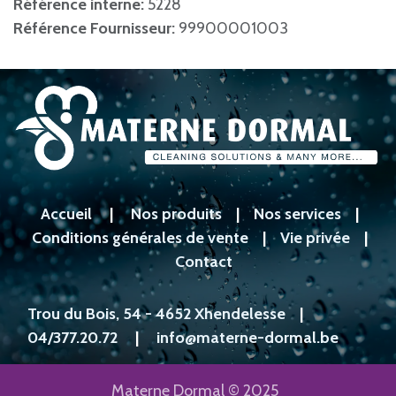
Référence interne:
5228
Référence Fournisseur:
99900001003
Accueil
|
Nos produits
|
Nos services
|
Conditions générales de vente
|
Vie privée
|
Contact
Trou du Bois, 54 - 4652 Xhendelesse
|
04/377.20.72
|
info@materne-dormal.be
Materne Dormal © 2025