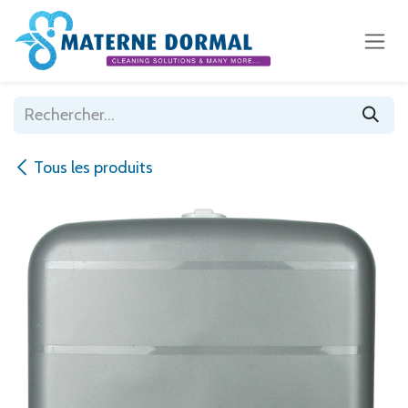
Se rendre au contenu
Tous les produits