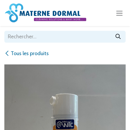
Se rendre au contenu
Tous les produits