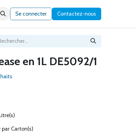
Qui sommes-nous ?
Se connecter
Contactez-nous
ease en 1L DE5092/1
uhaits
itre(s)
) par Carton(s)