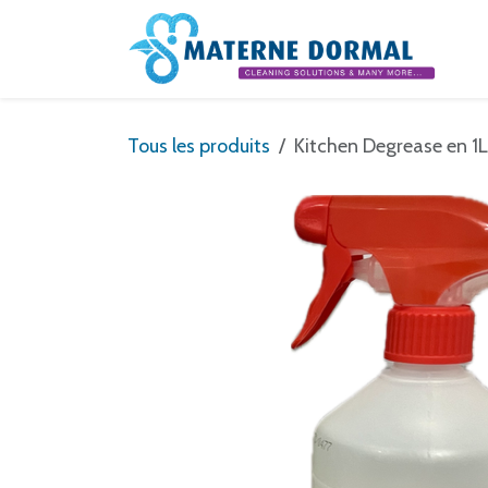
Se rendre au contenu
Tous les produits
Kitchen Degrease en 1