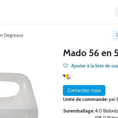
Accueil
Tous nos produits
Catégories
Blog
en Degrease
Mado 56 en 5
Ajouter à la liste de so
Contactez-nous
Unité de commande:
par 
Suremballage:
4.0 Bidon(s