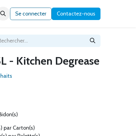
Qui sommes-nous ?
Se connecter
Contactez-nous
L - Kitchen Degrease
uhaits
Bidon(s)
) par Carton(s)