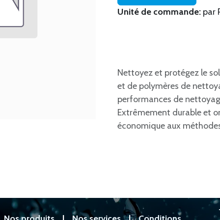
Unité de commande:
par 
Nettoyez et protégez le so
et de polymères de nettoy
performances de nettoyage 
Extrêmement durable et ont
économique aux méthodes t
|
Nos produits
|
Nos services
|
Conditions