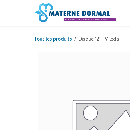
Se rendre au contenu
Tous les produits
Disque 12' - Vileda