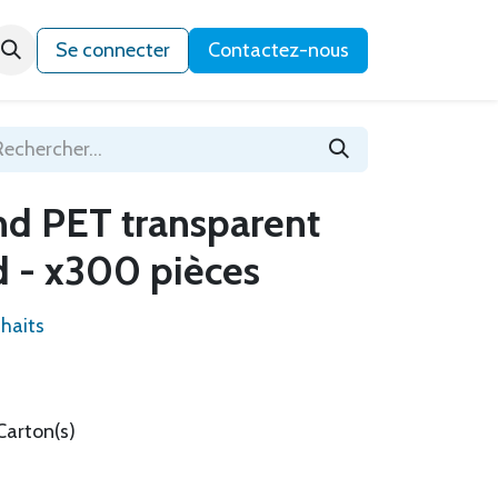
Qui sommes-nous ?
Se connecter
Contactez-nous
nd PET transparent
d - x300 pièces
uhaits
Carton(s)