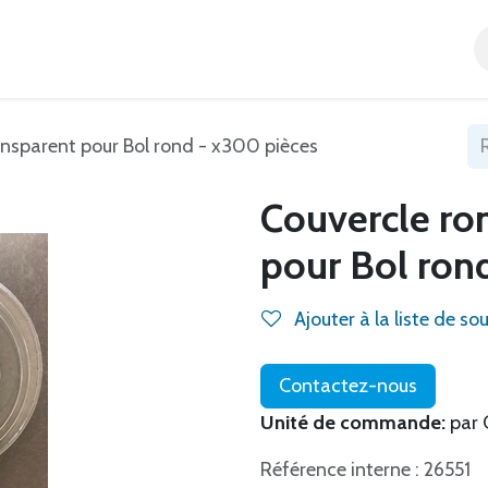
Accueil
Tous nos produits
Catégories
Blog
ansparent pour Bol rond - x300 pièces
Couvercle ro
pour Bol ron
Ajouter à la liste de so
Contactez-nous
Unité de commande:
par 
Référence interne : 26551