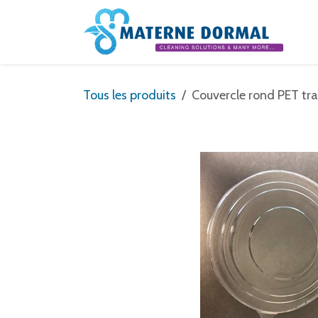
Se rendre au contenu
Tous les produits
Couvercle rond PET tr