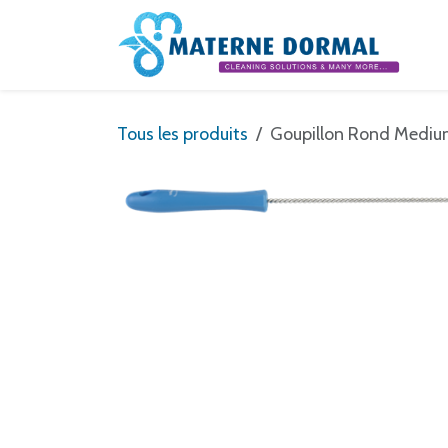
Se rendre au contenu
Tous les produits
Goupillon Rond Medi