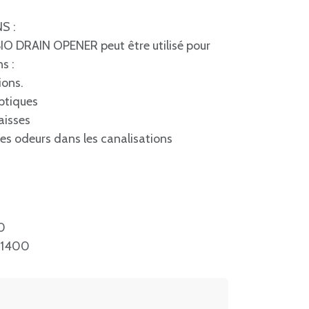
S :
BIO DRAIN OPENER peut être utilisé pour
s :
ions.
ptiques
aisses
es odeurs dans les canalisations
0
1400