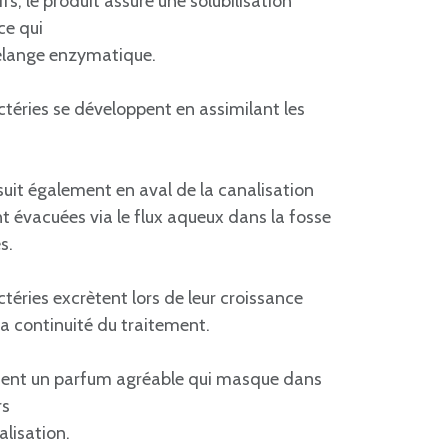
fs, le produit assure une solubilisation
ce qui
 mélange enzymatique.
actéries se développent en assimilant les
suit également en aval de la canalisation
t évacuées via le flux aqueux dans la fosse
s.
ctéries excrètent lors de leur croissance
a continuité du traitement.
ontient un parfum agréable qui masque dans
rs
alisation.