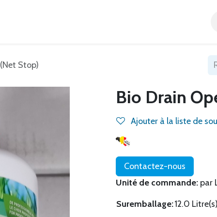
Accueil
Tous nos produits
Catégories
Blog
 (Net Stop)
Bio Drain Ope
Ajouter à la liste de so
Contactez-nous
Unité de commande:
par L
Suremballage:
12.0 Litre(s