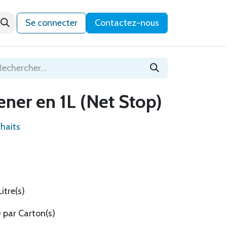
Qui sommes-nous ?
Se connecter
Contactez-nous
ner en 1L (Net Stop)
uhaits
itre(s)
) par Carton(s)