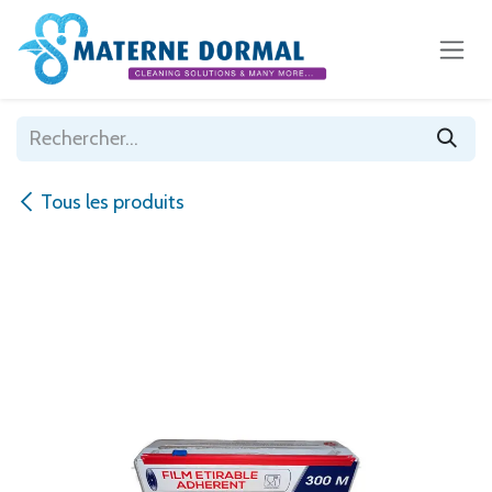
Se rendre au contenu
Tous les produits