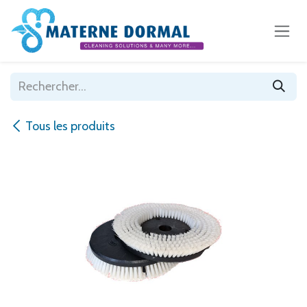
Se rendre au contenu
Tous les produits