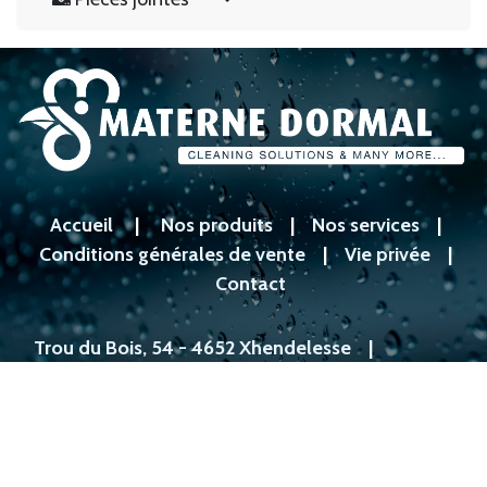
Accueil
|
Nos produits
|
Nos services
|
Conditions générales de vente
|
Vie privée
|
Contact
Trou du Bois, 54 - 4652 Xhendelesse
|
04/377.20.72
|
info@materne-dormal.be
Materne Dormal © 2025
Généré par
- Le #1
Open Source eCommerce