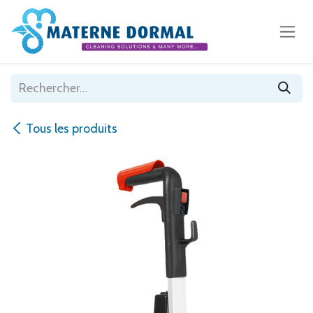
Se rendre au contenu
Tous les produits